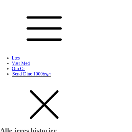
Læs
Vær Med
Om Os
Send Dine 1000
tegn
Alle jeres historier