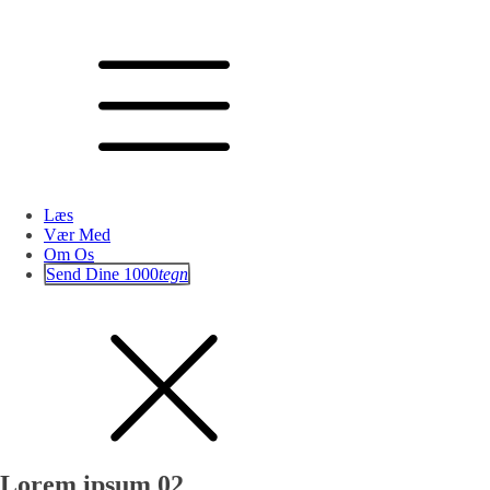
Læs
Vær Med
Om Os
Send Dine 1000
tegn
Lorem ipsum 02