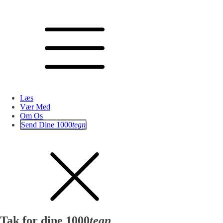
Læs
Vær Med
Om Os
Send Dine 1000
tegn
Tak for dine 1000
tegn